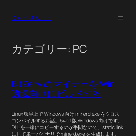
内
容
くらつきねっと
を
ス
キ
ッ
カテゴリー:
PC
プ
BitZeny のマイナーを Win
環境向けにビルドする
Linux 環境上で Windows 向け minerd.exe をクロス
コンパイルするお話。64bit 版 Windows 向けです。
DLL を一緒にコピーするのが手間なので、static link
にして単一バイナリで minerd.exe を生成します。