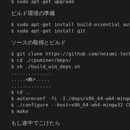
$ sudo apt-get upgrade
ビルド環境の準備
$ sudo apt-get install build-essential au
$ sudo apt-get install git
ソースの取得とビルド
$ git clone https://github.com/nezumi-tech
$ cd ./cpuminer/deps/

$ sh ./build_win_deps.sh

..............

.....<略>.....

..............

$ cd ..

$ autoreconf -fi -I./deps/x86_64-w64-mingw
$ ./configure --host=x86_64-w64-mingw32 C
$ make
もし途中でこけたら