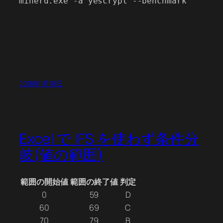
minerd.exe -a yescrypt --benchmark

2018年1月18日
Excel で IFS を使わず条件分
岐(値の範囲)
範囲の開始値
範囲の終了値
判定
0
59
D
60
69
C
70
79
B