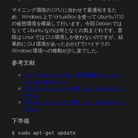
マイニング環境の CPU に合わせて最適化するた
め、Windows 上で VirtualBox を使って Ubuntu 17.10
の仮想環境を構築して行います。今回 Debian では
なくて Ubuntu なのは何となくの気まぐれです。普
段は Linux では CUI 環境しか使わないのですが、結
果的に GUI 環境があったおかげでバイナリの
Windows 環境への移動が少し楽でした。
参考文献
マイナーのコンパイル – 暗号通貨ＢｉｔＺｅ
ｎｙまとめＷｉｋｉ
CPUのハッシュレート晒しトピ – BitZenyフォ
ーラム
CPUのハッシュレート晒しトピ – BitZenyフォ
ーラム
下準備
$ sudo apt-get update
