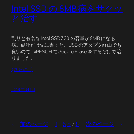
Intel SSD の 8MB 病をサクッ
と治す
割りと有名な Intel SSD 320 の容量が 8MB になる
病。結論だけ先に書くと、USB のアダプタ経由でも
良いので TxBENCH で Secure Erase をするだけで治
りました。
(さらに…)
2018年1月1日
←
前のページ
1
…
5
6
7
8
次のページ
→