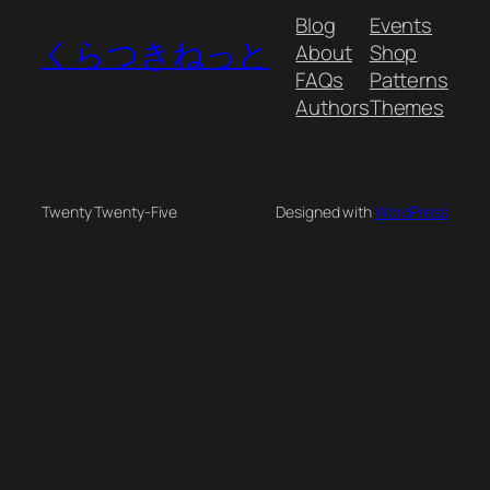
Blog
Events
くらつきねっと
About
Shop
FAQs
Patterns
Authors
Themes
Twenty Twenty-Five
Designed with
WordPress