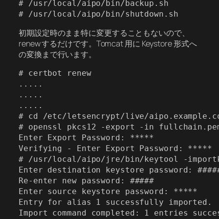
# /usr/local/aipo/bin/backup.sh

# /usr/local/aipo/bin/shutdown.sh
初期設定時のまま特に変更することもないので、
renew するだけです。Tomcat 用に Keystore 形式へ
の変換まで行います。
# certbot renew

.....

.....

.....

# cd /etc/letsencrypt/live/aipo.example.co
# openssl pkcs12 -export -in fullchain.pe
Enter Export Password: *****

Verifying - Enter Export Password: *****

# /usr/local/aipo/jre/bin/keytool -import
Enter destination keystore password: #####
Re-enter new password: #####

Enter source keystore password: *****

Entry for alias 1 successfully imported.

Import command completed: 1 entries succe