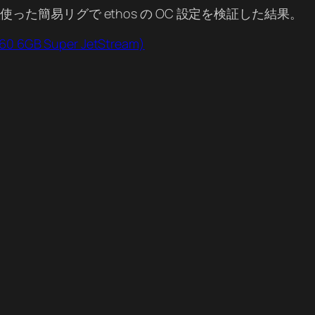
B を2枚使った簡易リグで ethos の OC 設定を検証した結果。
60 6GB Super JetStream)