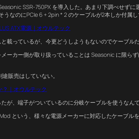
認証の Seasonic SSR-750PX を導入した。あまり
うなのにPCIe 6 + 2pin * 2 のケーブルが2本しか付
CUS PLUS ATX電源｜オウルテック
んと載っているが、今更どうしようもないのでケーブル
ーカー側が取り扱っていることは Seasonic に限
、別途販売はしていない。
か？｜オウルテック
ったが、端子がついているのに分岐ケーブルを使うなん
eMod という、様々な電源メーカーに対応したケーブ