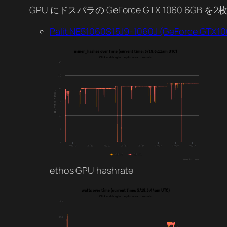
GPU にドスパラの GeForce GTX 1060 6G
Palit NE51060S15J9-1060J (GeForce GTX10
ethos GPU hashrate