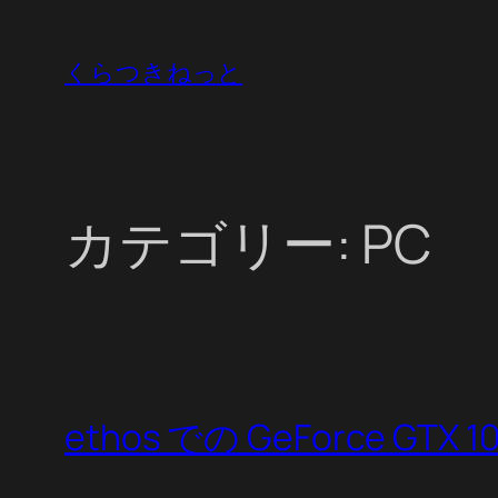
内
容
くらつきねっと
を
ス
キ
ッ
カテゴリー:
PC
プ
ethos での GeForce GTX 