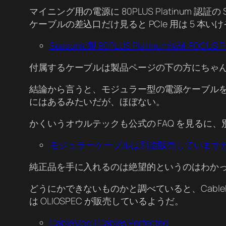
マイニング用の電源に 80PLUS Platinum 
ケーブルの差込口だけ見ると PCIe 用は 5 本いけそ
Seasonic製 80PLUS Platinum認証 FO
付属するケーブルは製品ページの下の方にちゃ
結論から言うと、モジュラー型の電源ケーブルをメ
にはあるみたいだが、ほぼない。
かくいうオウルテックも公式の FAQ を見るに
モジュラーケーブルは別途販売しています
純正品を手に入れるのは絶望的というのはわか
どうにかできないものかと調べていると、Cabl
は OLIOSPEC が販売しているようだ。
CableMod | Cables Perfected.