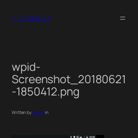
内
容
くらつきねっと
を
ス
キ
ッ
プ
wpid-
Screenshot_20180621
-1850412.png
Written by
atmark
in