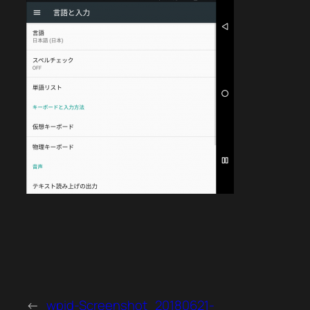
←
wpid-Screenshot_20180621-