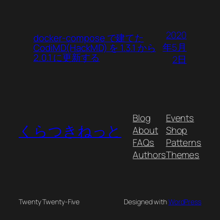
2020
docker-compose で建てた
年5月
CodiMD(HackMD) を 1.3.1 から
2.0.1 に更新する
2日
Blog
Events
くらつきねっと
About
Shop
FAQs
Patterns
Authors
Themes
Twenty Twenty-Five
Designed with
WordPress