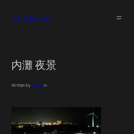
内
容
くらつきねっと
を
ス
キ
ッ
プ
内灘 夜景
Written by
atmark
in