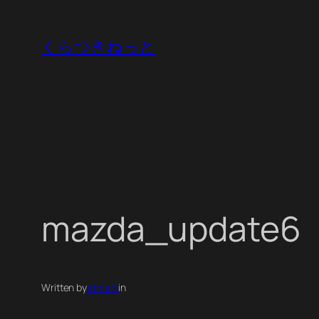
内
容
くらつきねっと
を
ス
キ
ッ
プ
mazda_update6
Written by
atmark
in