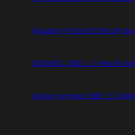
Raspberry Pi Pico WでMicroP
SESAME3 に対応した Web API 
docker-compose で建てた CodiMD