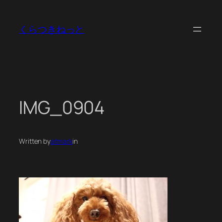
内
容
くらつきねっと
を
ス
キ
ッ
プ
IMG_0904
Written by
atmark
in