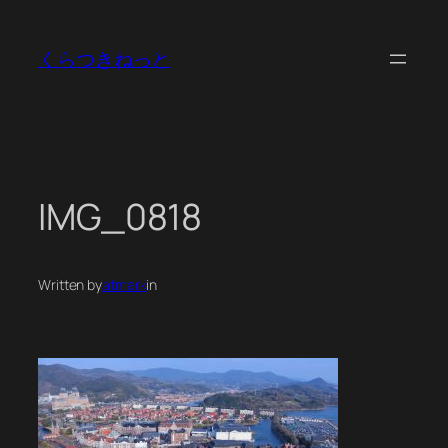
内
容
くらつきねっと
を
ス
キ
ッ
プ
IMG_0818
Written by
atmark
in