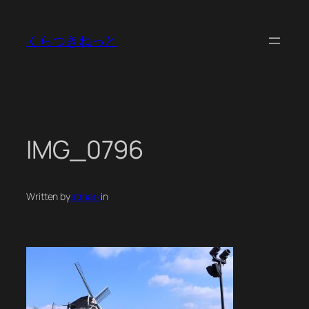
内
容
くらつきねっと
を
ス
キ
ッ
プ
IMG_0796
Written by
atmark
in