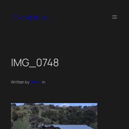
内
容
くらつきねっと
を
ス
キ
ッ
プ
IMG_0748
Written by
atmark
in