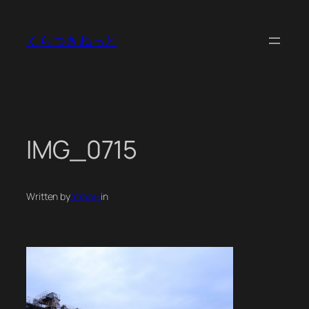
内
容
くらつきねっと
を
ス
キ
ッ
プ
IMG_0715
Written by
atmark
in