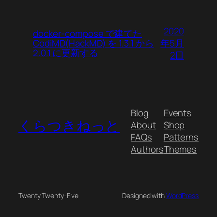
2020
docker-compose で建てた
年5月
CodiMD(HackMD) を 1.3.1 から
2.0.1 に更新する
2日
Blog
Events
くらつきねっと
About
Shop
FAQs
Patterns
Authors
Themes
Twenty Twenty-Five
Designed with
WordPress