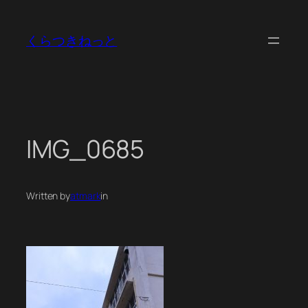
内
容
くらつきねっと
を
ス
キ
ッ
プ
IMG_0685
Written by
atmark
in