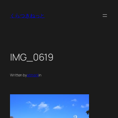
内
容
くらつきねっと
を
ス
キ
ッ
プ
IMG_0619
Written by
atmark
in