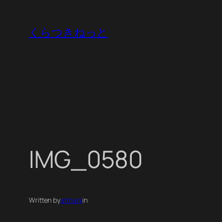
内
容
くらつきねっと
を
ス
キ
ッ
プ
IMG_0580
Written by
atmark
in