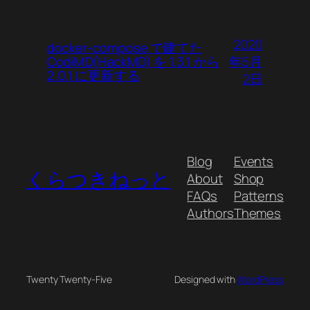
2020
docker-compose で建てた
年5月
CodiMD(HackMD) を 1.3.1 から
2.0.1 に更新する
2日
Blog
Events
くらつきねっと
About
Shop
FAQs
Patterns
Authors
Themes
Twenty Twenty-Five
Designed with
WordPress