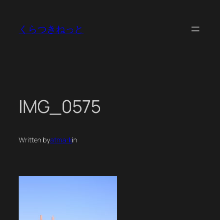
内
容
くらつきねっと
を
ス
キ
ッ
プ
IMG_0575
Written by
atmark
in