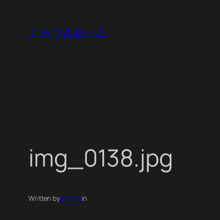
内
容
くらつきねっと
を
ス
キ
ッ
プ
img_0138.jpg
Written by
atmark
in