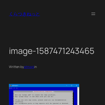
内
容
くらつきねっと
を
ス
キ
ッ
プ
image-1587471243465
Written by
atmark
in