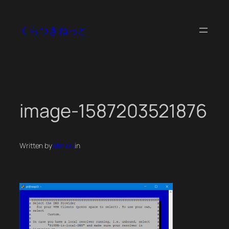
内
容
くらつきねっと
を
ス
キ
ッ
プ
image-1587203521876
Written by
atmark
in