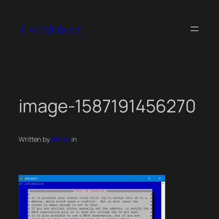
内
容
くらつきねっと
を
ス
キ
ッ
プ
image-1587191456270
Written by
atmark
in