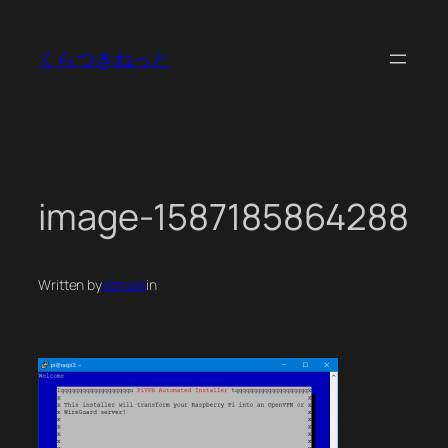
内
容
くらつきねっと
を
ス
キ
ッ
プ
image-1587185864288
Written by
atmark
in