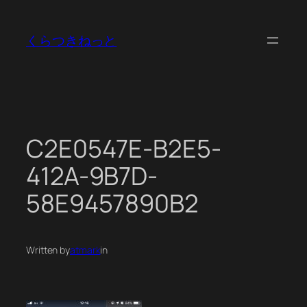
内
容
くらつきねっと
を
ス
キ
ッ
プ
C2E0547E-B2E5-
412A-9B7D-
58E9457890B2
Written by
atmark
in