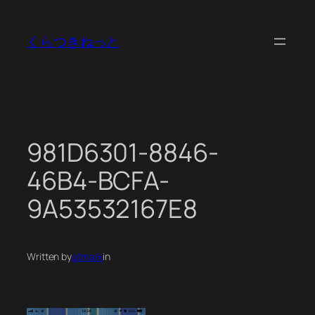
内
容
くらつきねっと
を
ス
キ
ッ
プ
981D6301-8846-
46B4-BCFA-
9A53532167E8
Written by
atmark
in