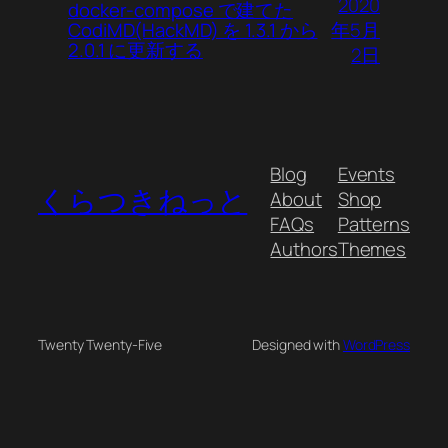
2020
docker-compose で建てた
年5月
CodiMD(HackMD) を 1.3.1 から
2.0.1 に更新する
2日
Blog
Events
くらつきねっと
About
Shop
FAQs
Patterns
Authors
Themes
Twenty Twenty-Five
Designed with
WordPress