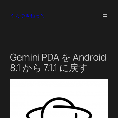
内
容
くらつきねっと
を
ス
キ
ッ
プ
Gemini PDA を Android
8.1 から 7.1.1 に戻す