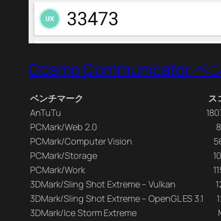
Cosmo Communicator ベ
ベンチマーク
ス
AnTuTu
180
PCMark/Web 2.0
8
PCMark/Computer Vision
5
PCMark/Storage
1
PCMark/Work
1
3DMark/Sling Shot Extreme – Vulkan
1
3DMark/Sling Shot Extreme – OpenGL ES 3.1
3DMark/Ice Storm Extreme