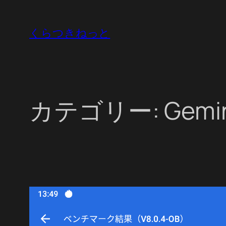
内
容
くらつきねっと
を
ス
キ
ッ
カテゴリー:
Gemi
プ