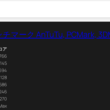
ンチマーク AnTuTu, PCMark, 3D
コア
766
145
694
0128
1586
246
1270
Max