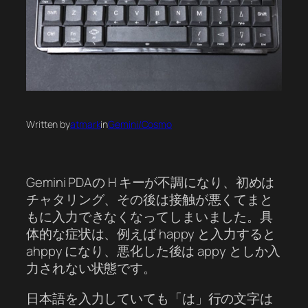
Written by
atmark
in
Gemini/Cosmo
Gemini PDAの H キーが不調になり、初めは
チャタリング、その後は接触が悪くてまと
もに入力できなくなってしまいました。具
体的な症状は、例えば happy と入力すると
ahppy になり、悪化した後は appy としか入
力されない状態です。
日本語を入力していても「は」行の文字は