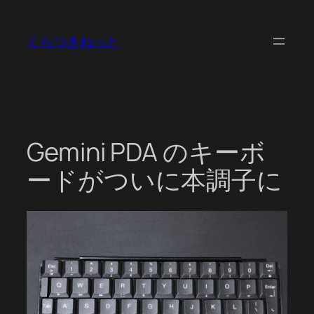
内
容
くらつきねっと
を
ス
キ
ッ
プ
Gemini PDA のキーボ
ードがついに本調子に