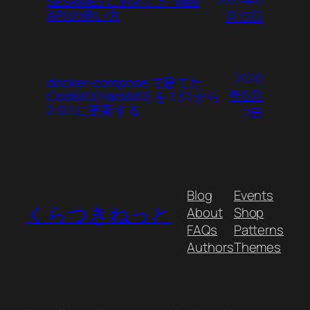
SESAME3 に対応した Web
API の使い方
月13日
2020
docker-compose で建てた
年5月
CodiMD(HackMD) を 1.3.1 から
2.0.1 に更新する
2日
Blog
Events
くらつきねっと
About
Shop
FAQs
Patterns
Authors
Themes