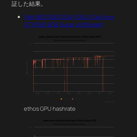
証した結果。
Palit NE51060S15J9-1060J (GeForce
GTX1060 6GB Super JetStream)
ethos GPU hashrate