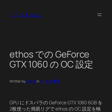
内
容
くらつきねっと
を
ス
キ
ッ
プ
ethos での GeForce
GTX 1060 の OC 設定
Written by
atmark
in
PC
, 
暗号通貨
GPU にドスパラの GeForce GTX 1060 6GB を
2枚使った簡易リグで ethos の OC 設定を検