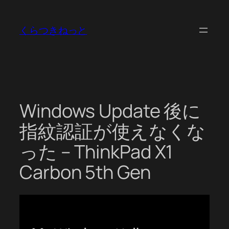
内
容
くらつきねっと
を
ス
キ
ッ
プ
Windows Update 後に
指紋認証が使えなくな
った – ThinkPad X1
Carbon 5th Gen