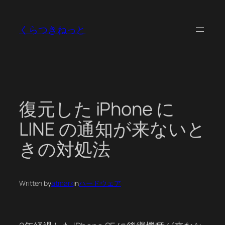
内
容
くらつきねっと
を
ス
キ
ッ
プ
復元した iPhone に
LINE の通知が来ないと
きの対処法
Written by
atmark
in
ハードウェア