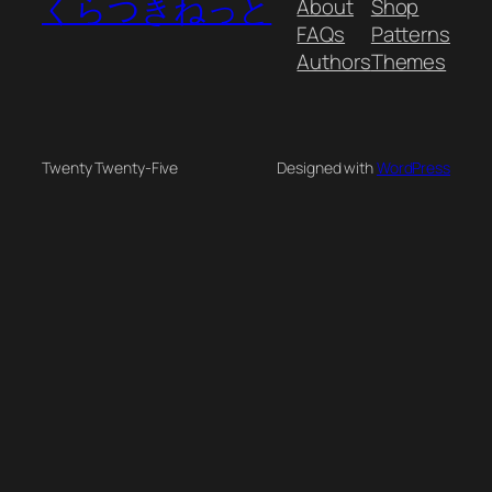
くらつきねっと
About
Shop
FAQs
Patterns
Authors
Themes
Twenty Twenty-Five
Designed with
WordPress