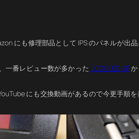
ズ。Amazon にも修理部品として IPS のパ
、一番レビュー数が多かった
LCDOLED-JP
か
YouTube にも交換動画があるので今更手