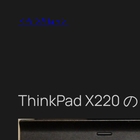
内
容
くらつきねっと
を
ス
キ
ッ
プ
ThinkPad X220