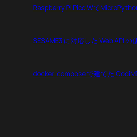
Raspberry Pi Pico WでMicroP
SESAME3 に対応した Web API 
docker-compose で建てた CodiMD