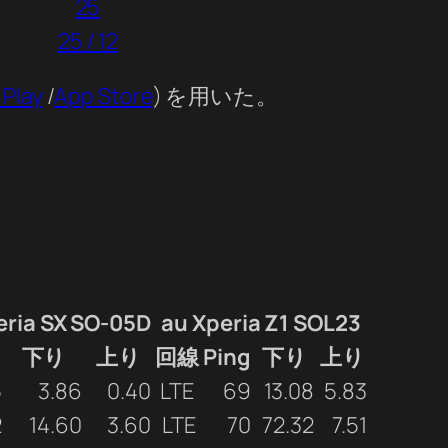
25
25 / 12
 Play
/
App Store
) を用いた。
ria SX SO-05D
au Xperia Z1 SOL23
下り
上り
回線
Ping
下り
上り
5
3.86
0.40
LTE
69
13.08
5.83
2
14.60
3.60
LTE
70
72.32
7.51