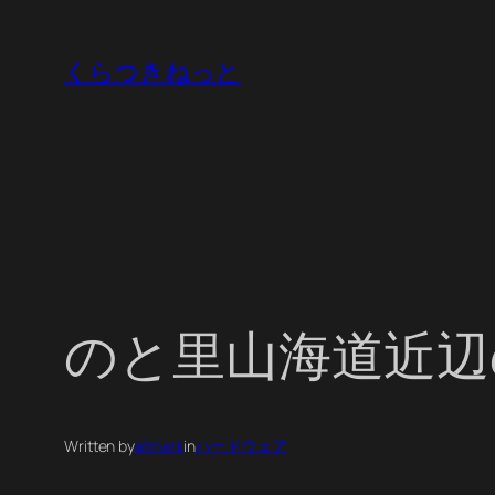
内
容
くらつきねっと
を
ス
キ
ッ
プ
のと里山海道近辺の
Written by
atmark
in
ハードウェア