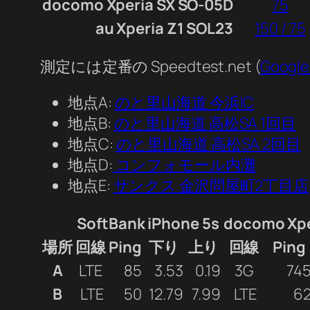
docomo Xperia SX SO-05D
75
au Xperia Z1 SOL23
150 / 75
測定には定番の Speedtest.net (
Google
地点A:
のと里山海道 今浜IC
地点B:
のと里山海道 高松SA 1回目
地点C:
のと里山海道 高松SA 2回目
地点D:
コンフォモール内灘
地点E:
サンクス 金沢問屋町2丁目店
SoftBank iPhone 5s
docomo Xpe
場所
回線
Ping
下り
上り
回線
Ping
A
LTE
85
3.53
0.19
3G
74
B
LTE
50
12.79
7.99
LTE
6