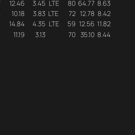
7
12.46
3.45
LTE
80
64.77
8.63
4
10.18
3.83
LTE
72
12.78
8.42
9
14.84
4.35
LTE
59
12.56
11.82
1
11.19
3.13
70
35.10
8.44