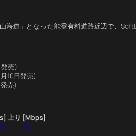
海道」となった能登有料道路近辺で、SoftBank
日発売)
8月10日発売)
日発売)
s]
上り [Mbps]
7.5
25