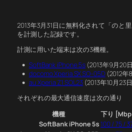
2013年3月31日に無料化されて「のと里山
を計測した記録です。
計測に用いた端末は次の3機種。
SoftBank iPhone 5s
(2013年9月20
docomo Xperia SX SO-05D
(2012年
au Xperia Z1 SOL23
(2013年10月23
それぞれの最大通信速度は次の通り
機種
下り [Mbp
SoftBank iPhone 5s
100 / 75 / 3