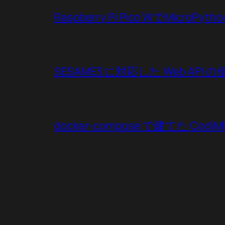
Raspberry Pi Pico WでMicroP
SESAME3 に対応した Web API 
docker-compose で建てた CodiMD