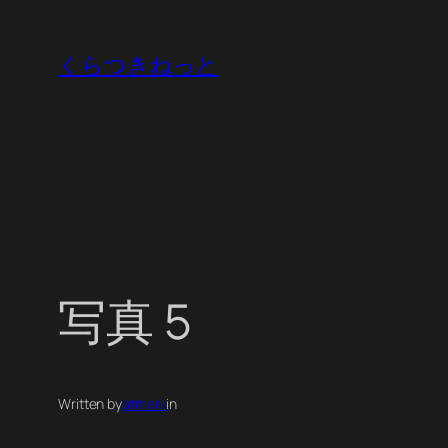
内
容
くらつきねっと
を
ス
キ
ッ
プ
写真 5
Written by
atmark
in