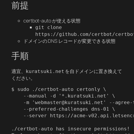
前提
certbot-auto が使える状態
git clone
https://github.com/certbot/certbo
ドメインの DNS レコードが変更できる状態
手順
適宜、
を自ドメインに置き換えて
kuratsuki.net
ください。
$ sudo ./certbot-auto certonly \

    --manual -d '*.kuratsuki.net' \

    -m '
webmaster@kuratsuki.net
' --agree-t
    --preferred-challenges dns-01 \

    --server https://acme-v02.api.letsencr
./certbot-auto has insecure permissions!
