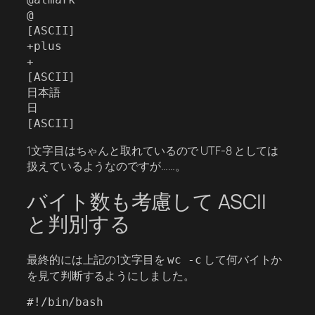
@

[ASCII]

+plus

+

[ASCII]

日本語

日

1文字目はちゃんと取れているので UTF-8 としては
扱えているようなのですが……。
バイト数も考慮して ASCII
と判別する
最終的には上記の1文字目を
して何バイトか
wc -c
を見て判断するようにしました。
#!/bin/bash
