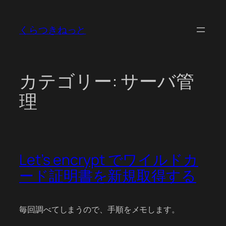
内
容
くらつきねっと
を
ス
キ
ッ
カテゴリー:
サーバ管
プ
理
Let’s encrypt でワイルドカ
ード証明書を新規取得する
毎回調べてしまうので、手順をメモします。