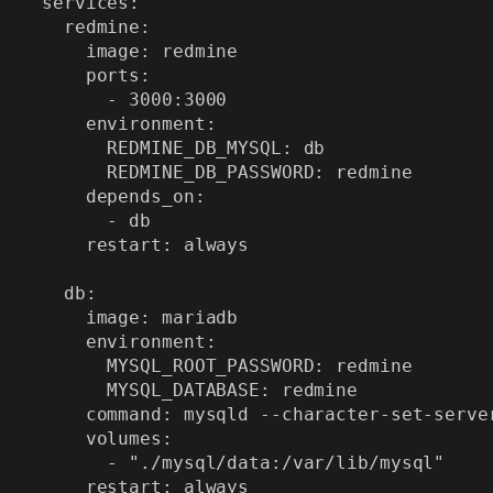
services:

  redmine:

    image: redmine

    ports:

      - 3000:3000

    environment:

      REDMINE_DB_MYSQL: db

      REDMINE_DB_PASSWORD: redmine

    depends_on:

      - db

    restart: always

  db:

    image: mariadb

    environment:

      MYSQL_ROOT_PASSWORD: redmine

      MYSQL_DATABASE: redmine

    command: mysqld --character-set-serve
    volumes:

      - "./mysql/data:/var/lib/mysql"
