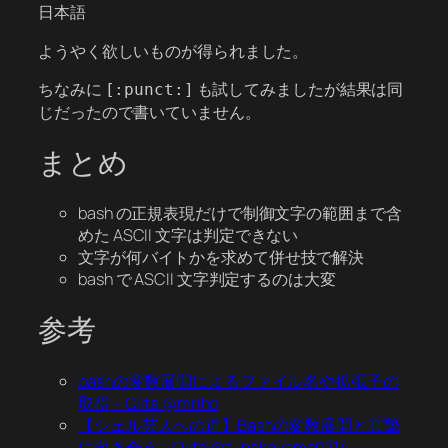
ようやく欲しいものが得られました。
ちなみに
も試してみましたが結果は同
[:punct:]
じだったので書いていません。
まとめ
bash の正規表現だけで制御文字の範囲まで含
めた ASCII 文字は判定できない
文字が何バイトかを求めて併せ技で解決
bash で ASCII 文字判定するのは大変
参考
bashの変数展開によるファイル名や拡張子の
取得 – Qiita @mriho
【シェル芸人への道】Bashの変数展開と真摯
に向き合う – Qiita @t_nakayama0714