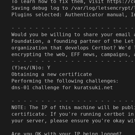
To learn how to fix them, visit https://c
Saving debug log to /var/log/letsencrypt/l
Plugins selected: Authenticator manual, In
- - - - - - - - - - - - - - - - - - - - -
Would you be willing to share your email 
Foundation, a founding partner of the Let
organization that develops Certbot? We'd 
encrypting the web, EFF news, campaigns, 
- - - - - - - - - - - - - - - - - - - - -
(Y)es/(N)o: Y

Obtaining a new certificate

Performing the following challenges:

dns-01 challenge for kuratsuki.net

- - - - - - - - - - - - - - - - - - - - -
NOTE: The IP of this machine will be publ
certificate. If you're running certbot in
your server, please ensure you're okay wit
Are you OK with your IP being logged?
