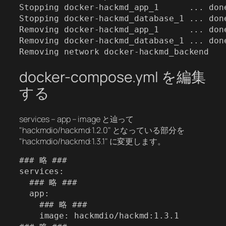
Stopping docker-hackmd_app_1      ... done
Stopping docker-hackmd_database_1 ... done
Removing docker-hackmd_app_1      ... done
Removing docker-hackmd_database_1 ... done
Removing network docker-hackmd_backend
docker-compose.yml を編集
する
services – app – image と辿って
"hackmdio/hackmd:1.2.0" となっている部分を
"hackmdio/hackmd:1.3.1" に変更します。
### 略 ###

services:

  ### 略 ###

  app:

    ### 略 ###

    image: hackmdio/hackmd:1.3.1
