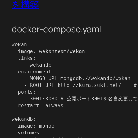
を構築
docker-compose.yaml
wekan:

  image: wekanteam/wekan

  links:

    - wekandb

  environment:

    - MONGO_URL=mongodb://wekandb/wekan

    - ROOT_URL=http://kuratsuki.net/ 
  ports:

    - 3001:8080 # 公開ポート3001を各自変更し
  restart: always

wekandb:

  image: mongo

  volumes:
