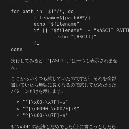
for path in "$1"/*; do

        filename=${path##*/}

        echo "$filename"

        if [[ "$filename" =~ "$ASCII_PATTE
                echo "[ASCII]"

        fi

実行してみると、”
” は一つも表示されませ
[ASCII]
ん。
ここからいくつも試していたのですが、それを全部
書いていたら無駄に長くなるので試してだめだった
パターンだけを示します。
"^[\x00-\x7F]+$"
"^[\u0000-\u007F]+$"
"^[\u00-\u7F]+$"
の記法もだめでした(上に書こうとしたら
$'\x00'