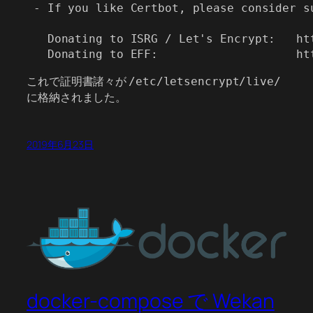
 - If you like Certbot, please consider su
   Donating to ISRG / Let's Encrypt:   htt
これで証明書諸々が
/etc/letsencrypt/live/
に格納されました。
2019年6月23日
docker-compose で Wekan