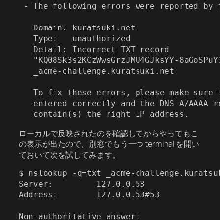
 - The following errors were reported by t
   Domain: kuratsuki.net

   Type:   unauthorized

   Detail: Incorrect TXT record

   "KQ08Sk3s2KCzWwsGrzJMU4GJksYY-8aGoSPuY3
   _acme-challenge.kuratsuki.net

   To fix these errors, please make sure t
   entered correctly and the DNS A/AAAA re
ローカルで反映されたのを確認してからやってもこ
の表示が出たので、別窓でもう一つ terminal を開い
ておいて次を試してみます。
$ nslookup -q=txt _acme-challenge.kuratsuk
Server:         127.0.0.53

Address:        127.0.0.53#53

Non-authoritative answer:
