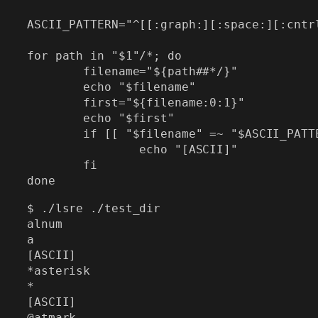
ASCII_PATTERN="^[[:graph:][:space:][:cntrl
for path in "$1"/*; do

        filename="${path##*/}"

        echo "$filename"

        first="${filename:0:1}"

        echo "$first"

        if [[ "$filename" =~ "$ASCII_PATTE
                echo "[ASCII]"

        fi

$ ./lsre ./test_dir

alnum

a

[ASCII]

*asterisk

*

[ASCII]

@atmark
