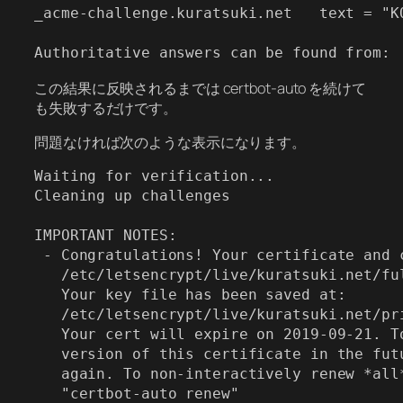
_acme-challenge.kuratsuki.net   text = "K
この結果に反映されるまでは certbot-auto を続けて
も失敗するだけです。
問題なければ次のような表示になります。
Waiting for verification...

Cleaning up challenges

IMPORTANT NOTES:

 - Congratulations! Your certificate and c
   /etc/letsencrypt/live/kuratsuki.net/ful
   Your key file has been saved at:

   /etc/letsencrypt/live/kuratsuki.net/pri
   Your cert will expire on 2019-09-21. To
   version of this certificate in the futu
   again. To non-interactively renew *all*
   "certbot-auto renew"
