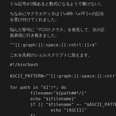
ドル記号が2個あると数式になるようで書けない)。
ちなみにサクラエディタは
の記法
[\u00-\u7F]+
を受け付けてくれました。
悩んだ挙句に「POSIX クラス」を発見して、次の正
規表現に行き着きました。
これを先程のシェルスクリプトに加えます。
#!/bin/bash

ASCII_PATTERN="^[[:graph:][:space:][:cntrl
for path in "$1"/*; do

        filename="${path##*/}"

        echo "${filename}"

        if [[ "$filename" =~ "$ASCII_PATTE
                echo "[ASCII]"

        fi
