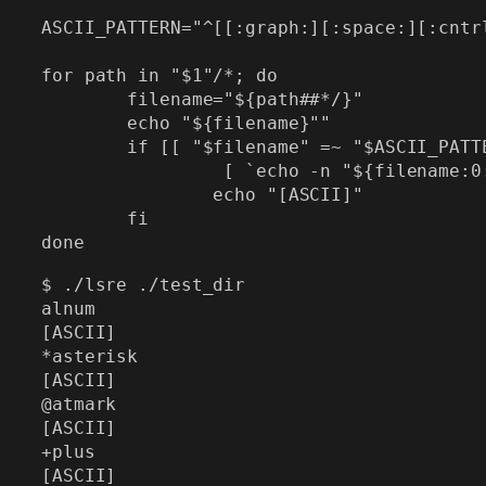
ASCII_PATTERN="^[[:graph:][:space:][:cntrl
for path in "$1"/*; do

        filename="${path##*/}"

        echo "${filename}""

        if [[ "$filename" =~ "$ASCII_PATTE
                 [ `echo -n "${filename:0:
                echo "[ASCII]"

        fi

$ ./lsre ./test_dir

alnum

[ASCII]

*asterisk

[ASCII]

@atmark

[ASCII]

+plus

[ASCII]
