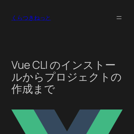
内
容
くらつきねっと
を
ス
キ
ッ
プ
Vue CLI のインストー
ルからプロジェクトの
作成まで