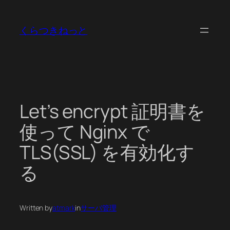
内
容
くらつきねっと
を
ス
キ
ッ
プ
Let’s encrypt 証明書を
使って Nginx で
TLS(SSL) を有効化す
る
Written by
atmark
in
サーバ管理