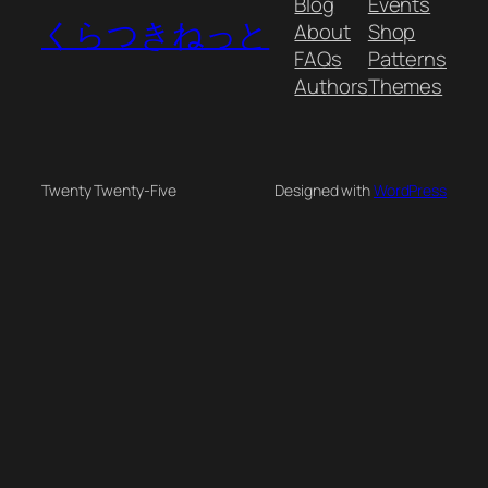
Blog
Events
くらつきねっと
About
Shop
FAQs
Patterns
Authors
Themes
Twenty Twenty-Five
Designed with
WordPress