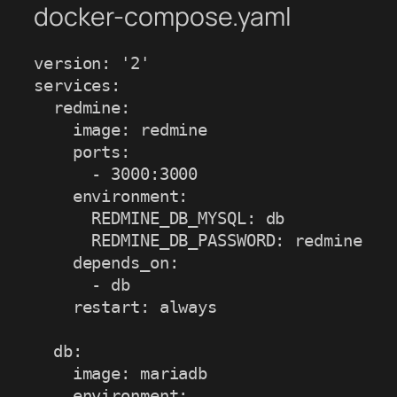
docker-compose.yaml
version: '2'

services:

  redmine:

    image: redmine

    ports:

      - 3000:3000

    environment:

      REDMINE_DB_MYSQL: db

      REDMINE_DB_PASSWORD: redmine

    depends_on:

      - db

    restart: always

  db:

    image: mariadb

    environment:
