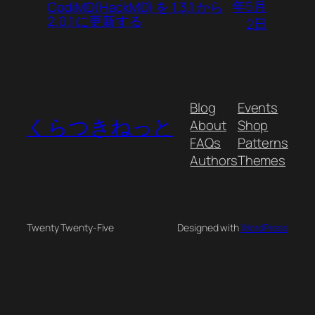
年5月
CodiMD(HackMD) を 1.3.1 から
2.0.1 に更新する
2日
Blog
Events
くらつきねっと
About
Shop
FAQs
Patterns
Authors
Themes
Twenty Twenty-Five
Designed with
WordPress