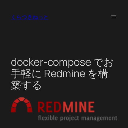
内
容
くらつきねっと
を
ス
キ
ッ
プ
docker-compose でお
手軽に Redmine を構
築する