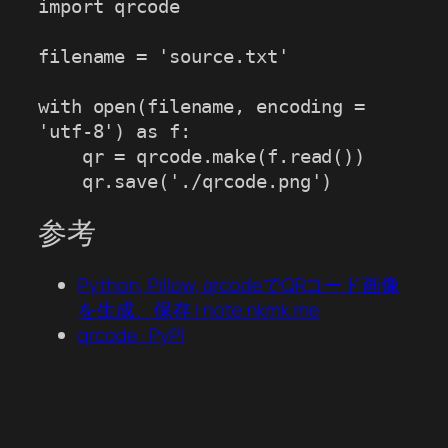
import qrcode

filename = 'source.txt'

with open(filename, encoding = 
'utf-8') as f:

    qr = qrcode.make(f.read())

    qr.save('./qrcode.png')
参考
Python, Pillow, qrcodeでQRコード画像
を生成、保存 | note.nkmk.me
qrcode · PyPI