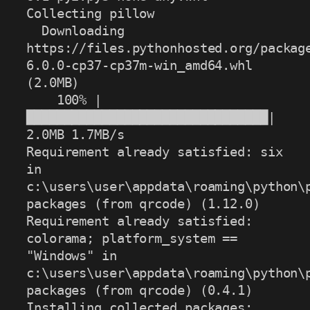
Collecting pillow

  Downloading 
https://files.pythonhosted.org/packag
6.0.0-cp37-cp37m-win_amd64.whl 
(2.0MB)

    100% |
████████████████████████████████| 
2.0MB 1.7MB/s

Requirement already satisfied: six 
in 
c:\users\user\appdata\roaming\python\
packages (from qrcode) (1.12.0)

Requirement already satisfied: 
colorama; platform_system == 
"Windows" in 
c:\users\user\appdata\roaming\python\
packages (from qrcode) (0.4.1)

Installing collected packages: 