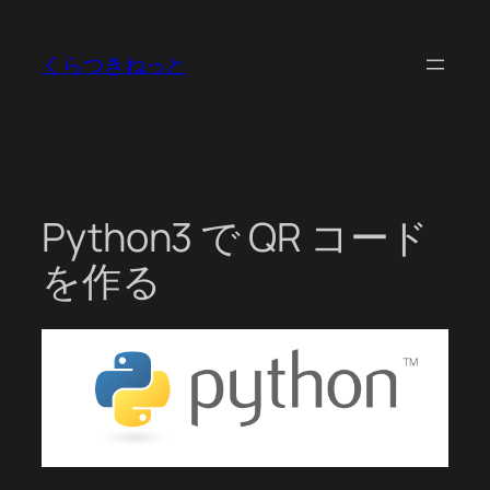
内
容
くらつきねっと
を
ス
キ
ッ
プ
Python3 で QR コード
を作る