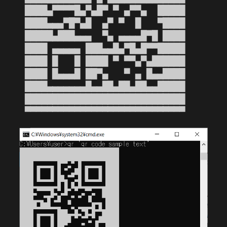
 ████▄▀▀▀▀█▄▀▄█▀ ▀ ▄▀▀▄  █████

 ████▄▄▄▀█▀▄█  ▄▀ ▀  █   ▀████

 █████▄███▄▄▄  ▀▄ ▄▄▄▄█▀█ ████

 ████ ▄▄▄▄▄ ███▄▄█▄▀█▄█▀▀█████

 ████ █   █ ████ ▀ ▀▀▄▀▄██████

 ████ █▄▄▄█ ██▀▄   ▀ ▄ █▄▄████

 ████▄▄▄▄▄▄▄█▄▄██▄██▄██▄▄█████

 █████████████████████████████

 ▀▀▀▀▀▀▀▀▀▀▀▀▀▀▀▀▀▀▀▀▀▀▀▀▀▀▀▀▀