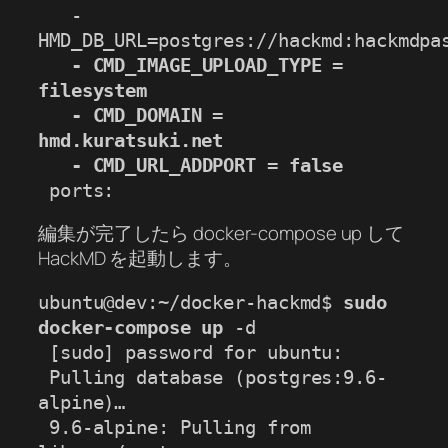
   - 
   - CMD_IMAGE_UPLOAD_TYPE = 
filesystem

   - CMD_DOMAIN = 
hmd.kuratsuki.net

   - CMD_URL_ADDPORT = false
 ports: 
編集が完了したら docker-compose up して
HackMD を起動します。
ubuntu@dev:~/docker-hackmd$ 
sudo 
docker-compose up
 -d

 [sudo] password for ubuntu:

 Pulling database (postgres:9.6-
alpine)…

 9.6-alpine: Pulling from 