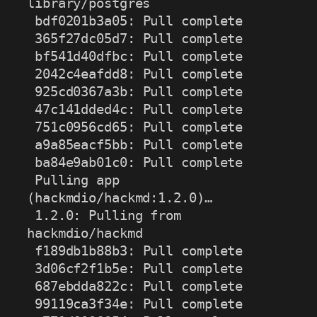
library/postgres

 bdf0201b3a05: Pull complete

 365f27dc05d7: Pull complete

 bf541d40dfbc: Pull complete

 2042c4eafdd8: Pull complete

 925cd0367a3b: Pull complete

 47c141dded4c: Pull complete

 751c0956cd65: Pull complete

 a9a85eacf5bb: Pull complete

 ba84e9ab01c0: Pull complete

 Pulling app 
(hackmdio/hackmd:1.2.0)…

 1.2.0: Pulling from 
hackmdio/hackmd

 f189db1b88b3: Pull complete

 3d06cf2f1b5e: Pull complete

 687ebdda822c: Pull complete

 99119ca3f34e: Pull complete
