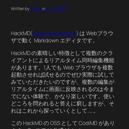
Written by
atmark
in
サーバ管理
HackMD(
https://hackmd.io/
) は Webブラウ
ザで動く Markdown エディタです。
HackMD の素晴しい特徴として複数のクラ
イアントによるリアルタイム同時編集機能
があります。1人でも Web ブラウザを複数
起動させれば試せるのでぜひ実際に試して
みていただきたいのですが、複数の編集が
リアルタイムに画面に反映されるのは今ま
でにない体験で、かなり楽しいです。使い
どころを問われると答えに窮しますが、そ
れはこれから探っていくとして……。
この HackMD の OSS として CodiMD があり