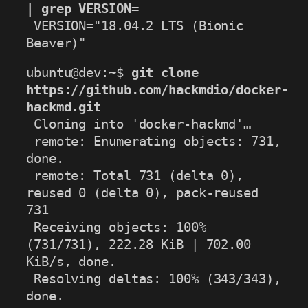
| grep VERSION=
 VERSION="18.04.2 LTS (Bionic 
Beaver)"
ubuntu@dev:~$ 
git clone 
https://github.com/hackmdio/docker-
hackmd.git
 Cloning into 'docker-hackmd'…

 remote: Enumerating objects: 731, 
done.

 remote: Total 731 (delta 0), 
reused 0 (delta 0), pack-reused 
731

 Receiving objects: 100% 
(731/731), 222.28 KiB | 702.00 
KiB/s, done.

 Resolving deltas: 100% (343/343), 
done.