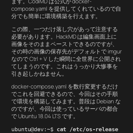
ます。CodiMD は公式が docker-
compose.yaml を提供してくれているので自
分でも簡単に環境構築を行えます。
この際、一つだけ落し穴があって注意する
必要があります。HackMD は編集画面上に
画像をそのままペーストできるのですが、
その時の画像の保存先がデフォルトで imgur
なので Ctrl + V した瞬間に全世界に公開され
てしまうのです。これはうっかり大惨事を
引き起しかねません。
docker-compose.yaml を数行変更するだけ
でこれを回避できるので、今回はその手順
で環境を構築してみます。普段は Debian な
のですが、今回は使っているサーバの都合
で Ubuntu 18.04 LTS です。
ubuntu@dev:~$ 
cat /etc/os-release 