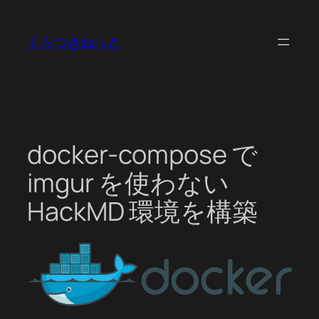
内
容
くらつきねっと
を
ス
キ
ッ
プ
docker-compose で
imgur を使わない
HackMD 環境を構築