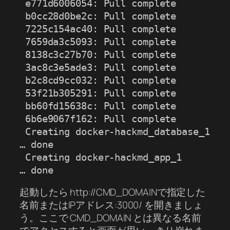
 e771d6006054: Pull complete

 b0cc28d0be2c: Pull complete

 7225c154ac40: Pull complete

 7659da3c5093: Pull complete

 8138c3c27b70: Pull complete

 3ac8c3e5ade3: Pull complete

 b2c8cd9cc032: Pull complete

 53f21b305291: Pull complete

 bb60fd15638c: Pull complete

 6b6e9067f162: Pull complete

 Creating docker-hackmd_database_1 
… done

 Creating docker-hackmd_app_1      
… done
起動したら http://CMD_DOMAINで指定した
名前またはIPアドレス:3000/ を開きましょ
う。ここで CMD_DOMAIN とは異なる名前