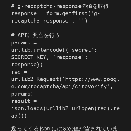
# g-recaptcha-responseの値を取得

response = form.getfirst('g-
recaptcha-response', '')

# APIに照合を行う

params = 
urllib.urlencode({'secret': 
SECRECT_KEY, 'response': 
response})

req = 
urllib2.Request('https://www.googl
e.com/recaptcha/api/siteverify', 
params)

result = 
json.loads(urllib2.urlopen(req).re
ad())
返ってくる json には次の値が含まれていま