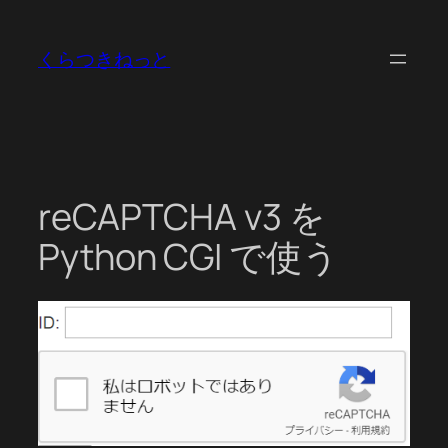
内
容
くらつきねっと
を
ス
キ
ッ
プ
reCAPTCHA v3 を
Python CGI で使う