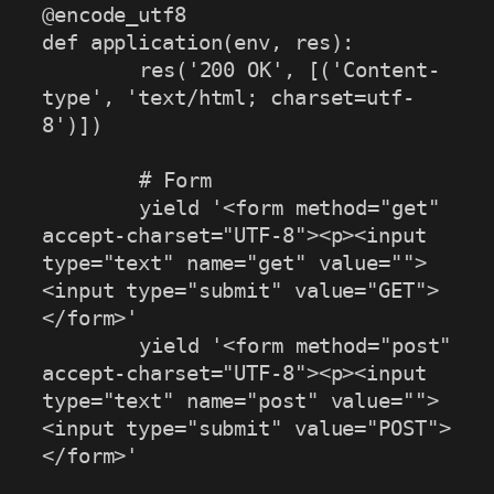
@encode_utf8

def application(env, res):

	res('200 OK', [('Content-
type', 'text/html; charset=utf-
8')])

	# Form

	yield '<form method="get" 
accept-charset="UTF-8"><p><input 
type="text" name="get" value="">
<input type="submit" value="GET">
</form>'

	yield '<form method="post" 
accept-charset="UTF-8"><p><input 
type="text" name="post" value="">
<input type="submit" value="POST">
</form>'
