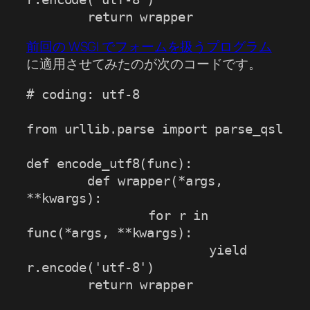
	return wrapper
前回の WSGI でフォームを扱うプログラム
に適用させてみたのが次のコードです。
# coding: utf-8

from urllib.parse import parse_qsl

def encode_utf8(func):

	def wrapper(*args, 
**kwargs):

		for r in 
func(*args, **kwargs):

			yield 
r.encode('utf-8')

	return wrapper
