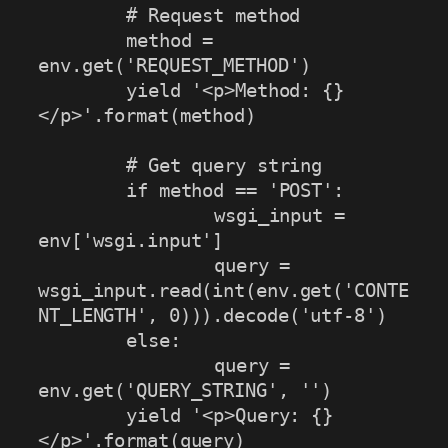
	# Request method

	method = 
env.get('REQUEST_METHOD')

	yield '<p>Method: {}
</p>'.format(method)

	# Get query string

	if method == 'POST':

		wsgi_input = 
env['wsgi.input']

		query = 
wsgi_input.read(int(env.get('CONTE
NT_LENGTH', 0))).decode('utf-8')

	else:

		query = 
env.get('QUERY_STRING', '')

	yield '<p>Query: {}
</p>'.format(query)
