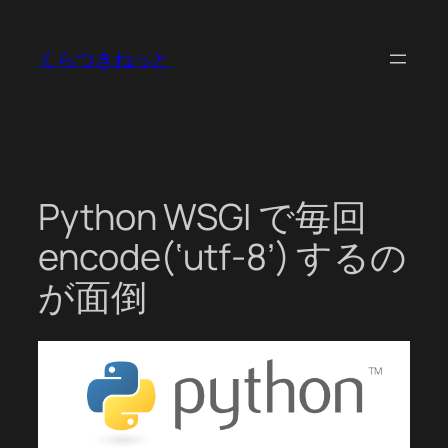
内
容
くらつきねっと
を
ス
キ
ッ
プ
Python WSGI で毎回
encode(‘utf-8’) するの
が面倒