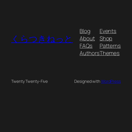
Blog
Events
くらつきねっと
About
Shop
FAQs
Patterns
Authors
Themes
Twenty Twenty-Five
Designed with
WordPress