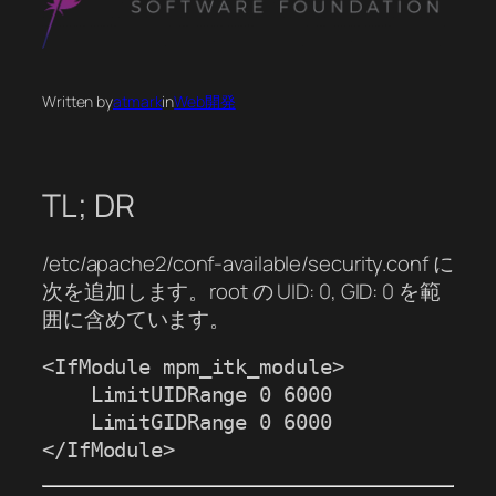
Written by
atmark
in
Web開発
TL; DR
/etc/apache2/conf-available/security.conf に
次を追加します。root の UID: 0, GID: 0 を範
囲に含めています。
<IfModule mpm_itk_module>

    LimitUIDRange 0 6000

    LimitGIDRange 0 6000

</IfModule>