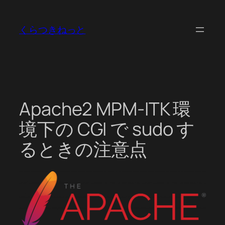
内
容
くらつきねっと
を
ス
キ
ッ
プ
Apache2 MPM-ITK 環
境下の CGI で sudo す
るときの注意点