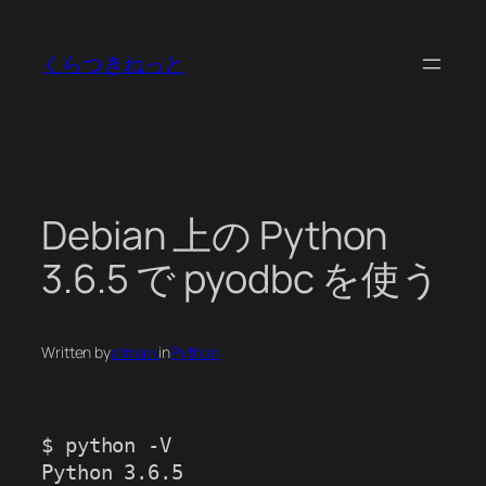
内
容
くらつきねっと
を
ス
キ
ッ
プ
Debian 上の Python
3.6.5 で pyodbc を使う
Written by
atmark
in
Python
$ python -V

Python 3.6.5
