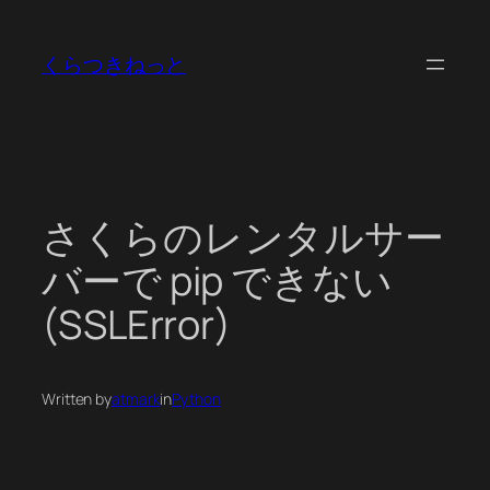
内
容
くらつきねっと
を
ス
キ
ッ
プ
さくらのレンタルサー
バーで pip できない
(SSLError)
Written by
atmark
in
Python