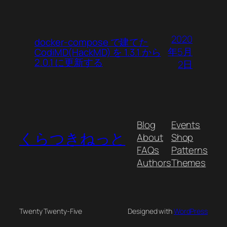
2020
docker-compose で建てた
年5月
CodiMD(HackMD) を 1.3.1 から
2.0.1 に更新する
2日
Blog
Events
くらつきねっと
About
Shop
FAQs
Patterns
Authors
Themes
Twenty Twenty-Five
Designed with
WordPress