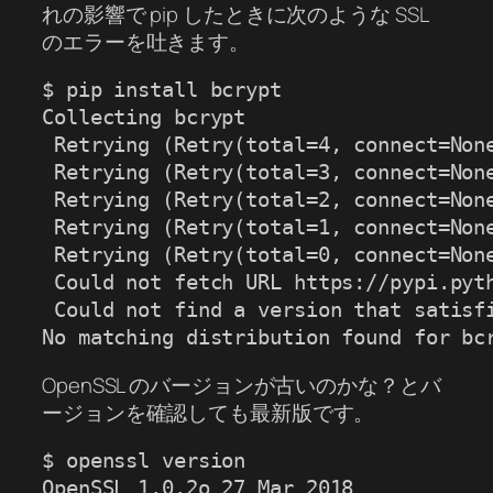
れの影響で pip したときに次のような SSL
のエラーを吐きます。
$ pip install bcrypt

Collecting bcrypt

 Retrying (Retry(total=4, connect=Non
 Retrying (Retry(total=3, connect=Non
 Retrying (Retry(total=2, connect=Non
 Retrying (Retry(total=1, connect=Non
 Retrying (Retry(total=0, connect=Non
 Could not fetch URL https://pypi.pyt
 Could not find a version that satisfi
No matching distribution found for bc
OpenSSL のバージョンが古いのかな？とバ
ージョンを確認しても最新版です。
$ openssl version

OpenSSL 1.0.2o 27 Mar 2018