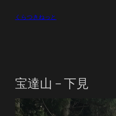
内
容
くらつきねっと
を
ス
キ
ッ
プ
宝達山 – 下見