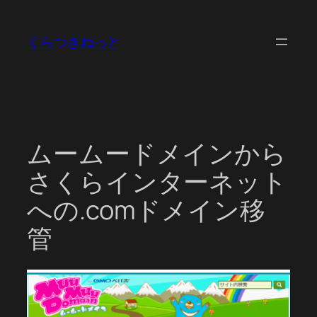
内
容
くらつきねっと
を
ス
キ
ッ
プ
ムームードメインから
さくらインターネット
への.comドメイン移
管