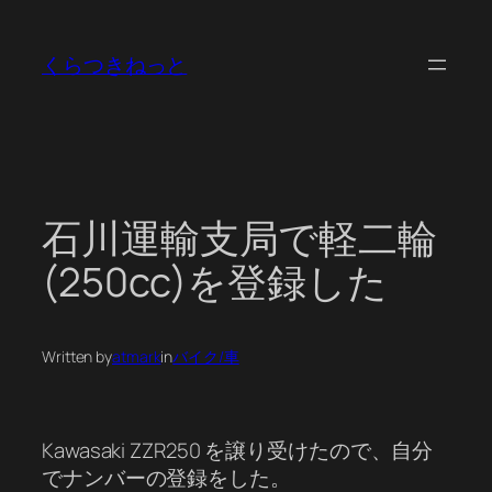
内
容
くらつきねっと
を
ス
キ
ッ
プ
石川運輸支局で軽二輪
(250cc)を登録した
Written by
atmark
in
バイク/車
Kawasaki ZZR250 を譲り受けたので、自分
でナンバーの登録をした。