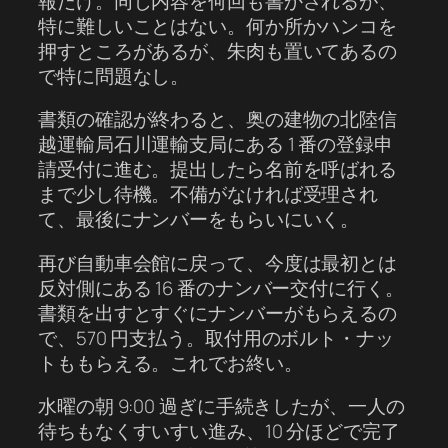
報だけ。同じ内容を何回も書かされるが、
特に難しいことはない。何か所かハンコを
押すところがあるが、朱肉も置いてあるの
で特に問題なし。
書類の確認が終わると、奥の建物の北陸信
越運輸局石川運輸支局にある 1 番の登録申
請受付に進む。提出したら名前を呼ばれる
まで少し待機。不備がなければ受理され
て、最後にナンバーをもらいにいく。
再び自動車会館に戻って、今度は最初とは
反対側にある 16 番のナンバー交付に行く。
書類を出すとすぐにナンバーがもらえるの
で、570 円支払う。取付用のボルト・ナッ
トももらえる。これでお終い。
水曜の朝 9:00 過ぎに手続きしたが、一人の
待ちもなくすいすい進み、10 分ほどで完了