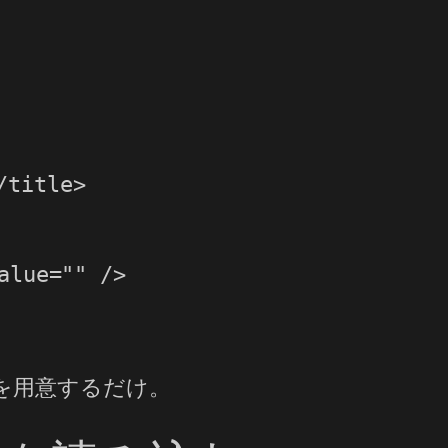
title>

alue="" />

を用意するだけ。