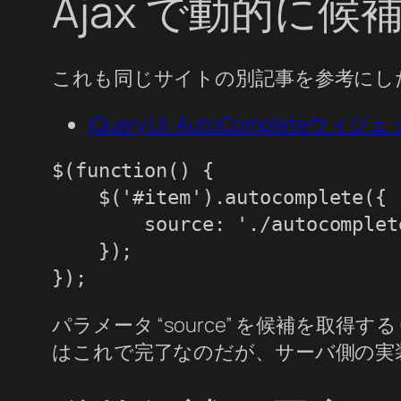
Ajax で動的に
これも同じサイトの別記事を参考にし
jQuery UI: AutoComplete
$(function() {

    $('#item').autocomplete({

        source: './autocomplete
    });

パラメータ “source” を候補を取得す
はこれで完了なのだが、サーバ側の実