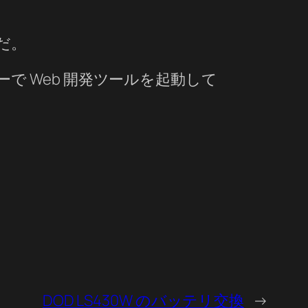
んだ。
キーで Web 開発ツールを起動して
DOD LS430W のバッテリ交換
→