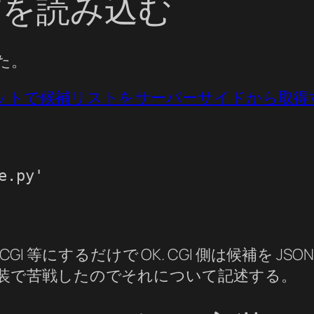
候補を読み込む
た。
ウィジェットで候補リストをサーバーサイドから取得するには? 
.py'

る CGI 等にするだけで OK. CGI 側は候補を
装で苦戦したのでそれについて記述する。