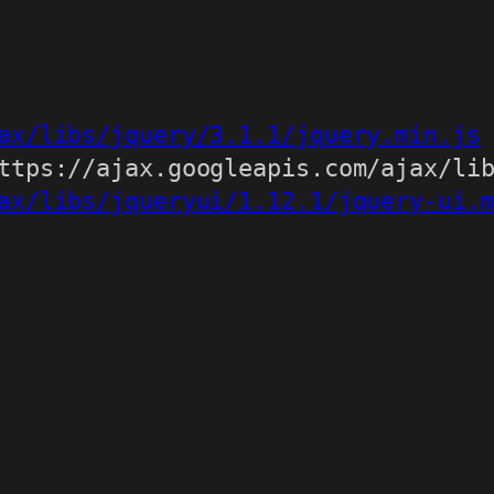
ax/libs/jquery/3.1.1/jquery.min.js
ax/libs/jqueryui/1.12.1/jquery-ui.