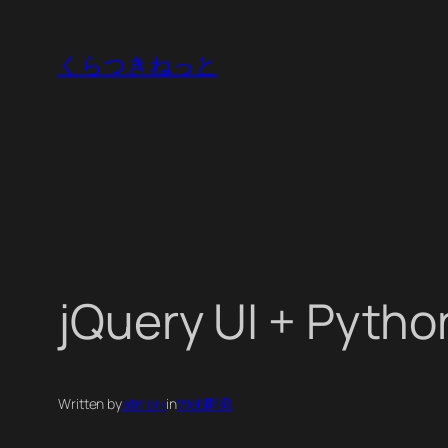
内
容
くらつきねっと
を
ス
キ
ッ
プ
jQuery UI + Pyth
Written by
atmark
in
Web開発