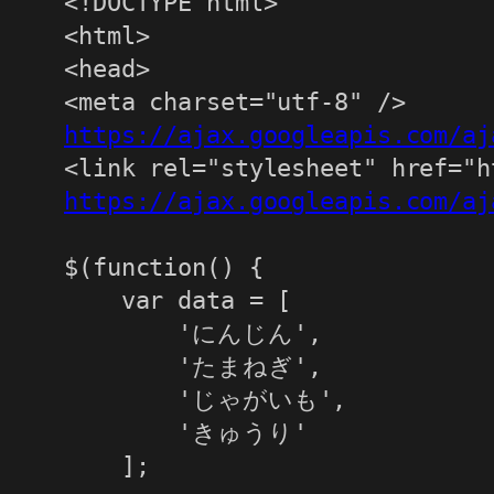
<!DOCTYPE html>

<html>

<head>

https://ajax.googleapis.com/aj
https://ajax.googleapis.com/aj
$(function() {

    var data = [

        'にんじん',

        'たまねぎ',

        'じゃがいも',

        'きゅうり'

    ];
