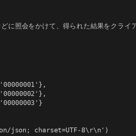
スなどに照会をかけて、得られた結果をクライアン
00000001'},

00000002'},

00000003'}

on/json; charset=UTF-8\r\n')
