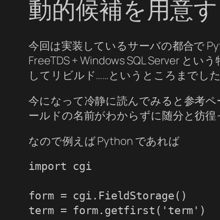
動的候補を用意す
今回は実装しているサーバの都合で Pyth
FreeTDS + Windows SQL S
してリビルド……というところまでしたけ
今になって冷静に読んでみると参考ペ
ールドの名前がわからずに随分と彷徨っ
なので例えば Python であれば
import cgi

form = cgi.FieldStorage()

term = form.getfirst('term')